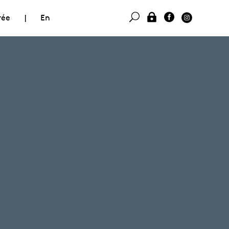
rée
|
En