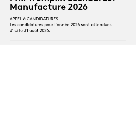
Manufacture 2026
APPEL à CANDIDATURES
Les candidatures pour l'année 2026 sont attendues
d'ici le 31 août 2026.
24.06.2026
Offres d'emploi :
Assistant·es HES
19.10.2026
Stage découverte des
arts scéniques
Public : jeunes de 14 à 16 ans
Activité : semaine de pratique du théâtre et de la
danse