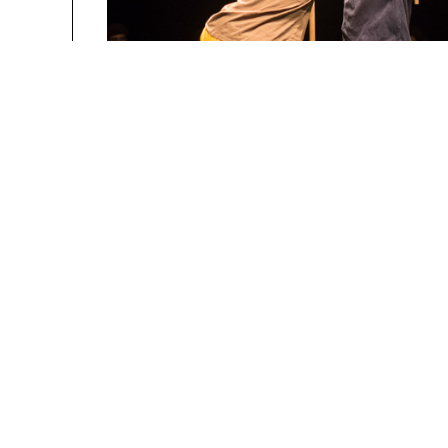
La Manufacture - Haute école des arts de la scèn