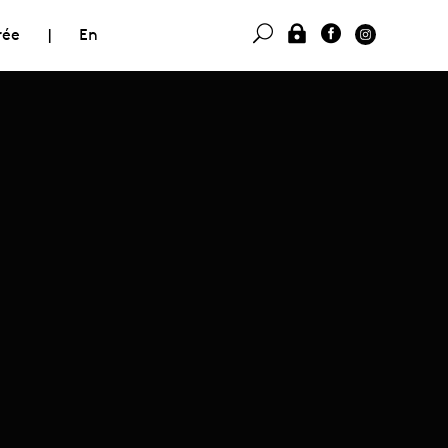
rée
|
En