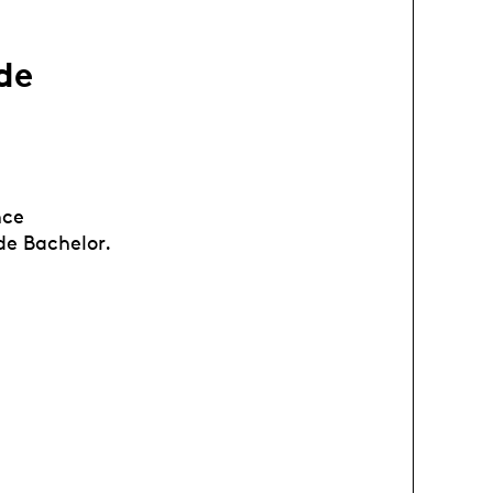
de
nce
de Bachelor.