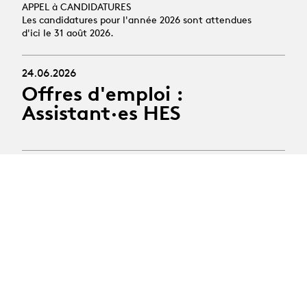
APPEL à CANDIDATURES
Les candidatures pour l'année 2026 sont attendues
d'ici le 31 août 2026.
24.06.2026
Offres d'emploi :
Assistant·es HES
19.10.2026
Stage découverte des
arts scéniques
Public : jeunes de 14 à 16 ans
Activité : semaine de pratique du théâtre et de la
danse
Période : 19 au 23 octobre 2026 (vacances scolaires
d'automne)