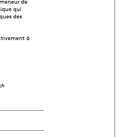
e meneur de
nique qui
iques des
ectivement à
ch