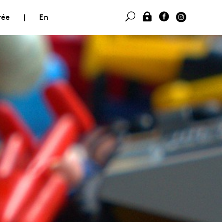
rée
|
En