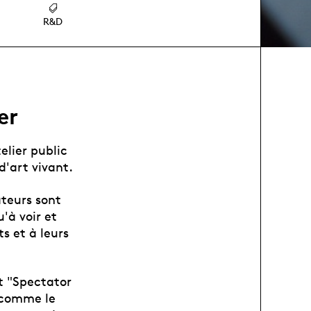
R&D
er
elier public
d'art vivant.
ateurs sont
'à voir et
s et à leurs
et "Spectator
s comme le