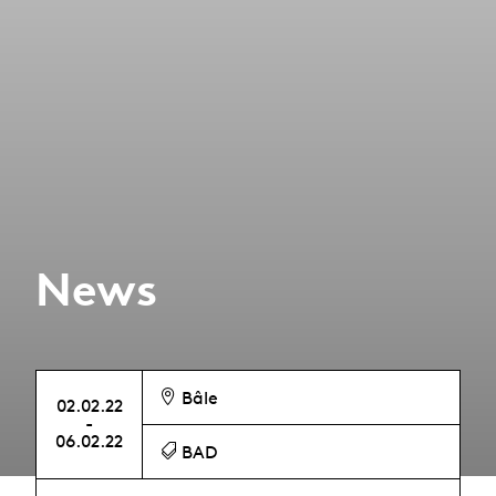
News
Bâle
02.02.22
-
06.02.22
BAD