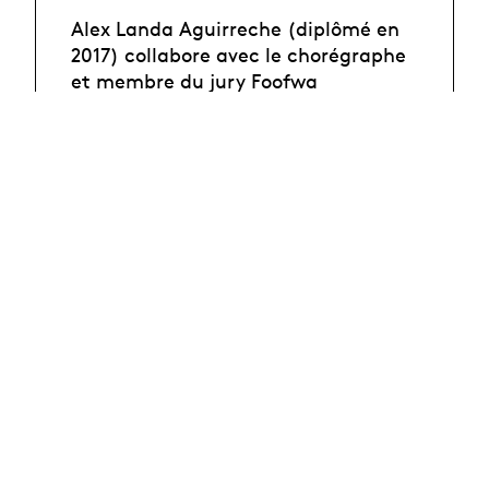
Alex Landa Aguirreche (diplômé en
2017) collabore avec le chorégraphe
et membre du jury Foofwa
d'Imobilité, avec qui il portera en
duo la pièce Carte Blanche de cette
édition, intitulée
Voyage
.
Biographies