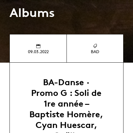
Albums
09.03.2022
BAD
BA-Danse ·
Promo G : Soli de
1re année –
Baptiste Homère,
Cyan Huescar,