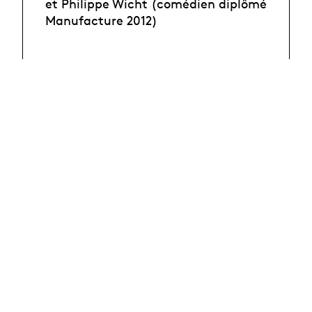
et Philippe Wicht (comédien diplômé
Manufacture 2012)
Pause déjeuner
14h30 - 15h15 : Dialogue performé à
propos des partitions de Deborah
Hay
Myrto Katsiki (danseuse, doctorante
en art du spectacle (danse),
Université Paris 8 et Laurent
Michaud (danseur et chorégraphe)
15h15 - 16h15 :
Tentative de lecture et
d'interprétation d'une partition
graphique
(Treatise de Cornelius