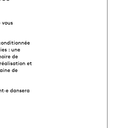
 vous
conditionnée
ies : une
moire de
réalisation et
zaine de
nt·e dansera