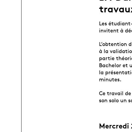
travau
Les étudiant
invitent à dé
L’obtention 
à la validati
partie théor
Bachelor et u
la présentat
minutes.
Ce travail d
son solo un so
Mercredi 