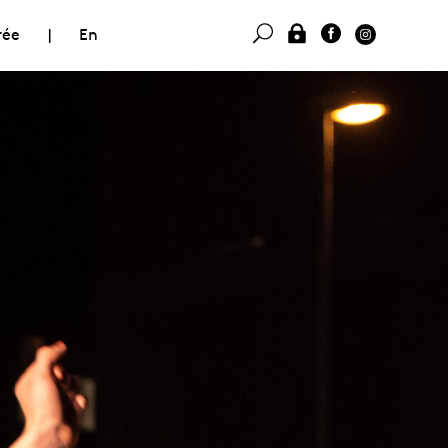
rée
|
En