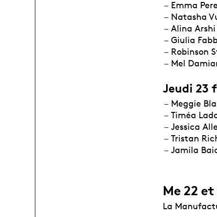
Emma Pere
Natasha Vu
Alina Arshi
Giulia Fabb
Robinson S
Mel Damia
Jeudi 23 f
Meggie Bl
Timéa Lad
Jessica Al
Tristan Ri
Jamila Bai
Me 22 et
La Manufactu