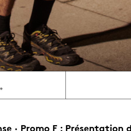
re
se · Promo F : Présentation 