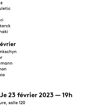
z
letic
ri
tarck
naki
évrier
ankschyn
or
lemann
chon
oia
 Je 23 février 2023 — 19h
re, salle 120