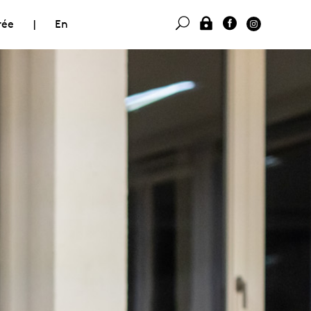
rée
|
En