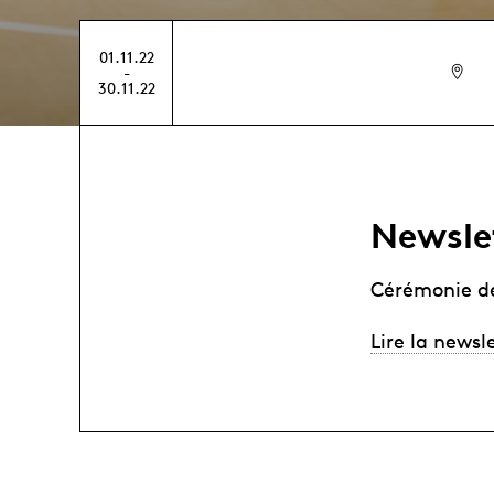
01.11.22
-
30.11.22
Newsle
Cérémonie de
Lire la newsl