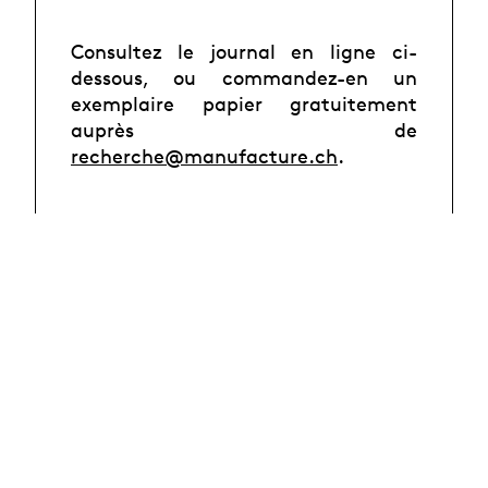
Consultez le journal en ligne ci-
dessous, ou commandez-en un
exemplaire papier gratuitement
auprès de
recherche@manufacture.ch
.
Photo : Lou Golaz,
Pérégrination
d'Hélène
, La Manufacture, mars
2022.
Crédit : Gregory Batardon.
Sommaire