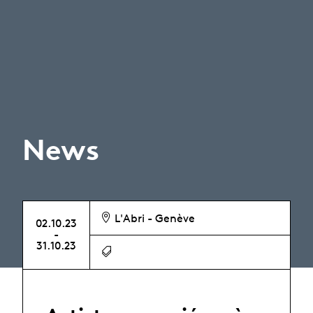
News
L'Abri - Genève
02.10.23
-
31.10.23