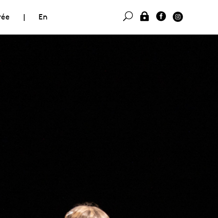
rée
|
En