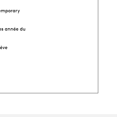
temporary
es année du
nève