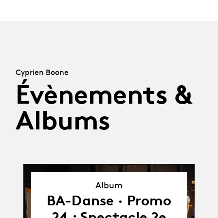
Cyprien Boone
Évènements &
Albums
Album
Album
BA-Danse · Promo
24 : Spectacle 2e