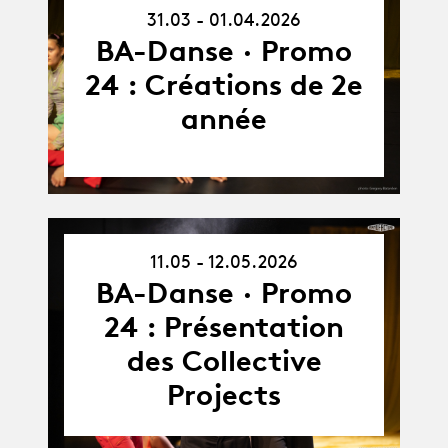
31.03.26
31.03 - 01.04.2026
-
01.04.26
BA-Danse · Promo
24 : Créations de 2e
année
11.05 - 12.05.2026
11.05.26
-
BA-Danse · Promo
12.05.26
24 : Présentation
des Collective
Projects