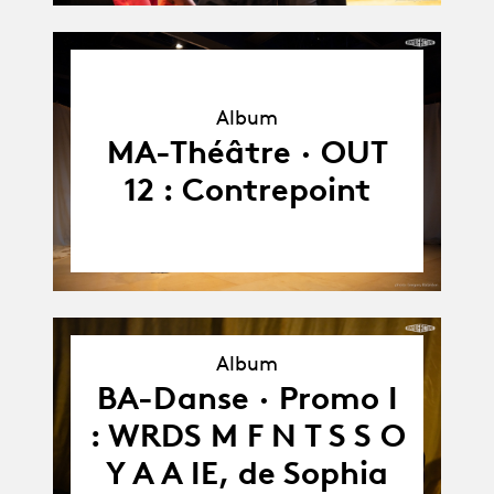
Album
Album
MA-Théâtre · OUT
12 : Contrepoint
Album
BA-Danse · Promo I
Album
: WRDS M F N T S S O
Y A A IE, de Sophia