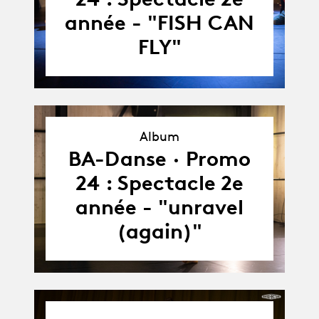
année - "FISH CAN
FLY"
Album
Album
BA-Danse · Promo
24 : Spectacle 2e
année - "unravel
(again)"