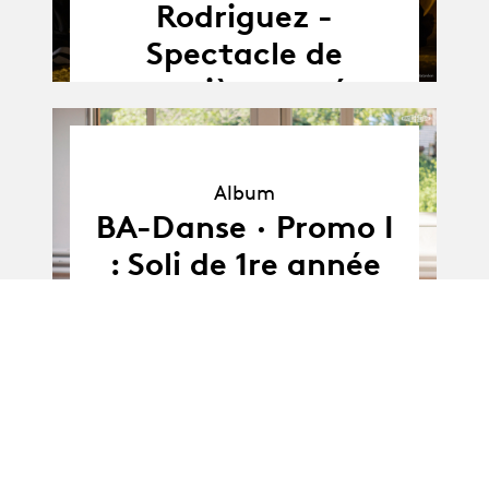
Rodriguez -
Spectacle de
première année
Album
Album
BA-Danse · Promo I
: Soli de 1re année
03.09.25
-
03.09 - 06.09.2025
06.09.25