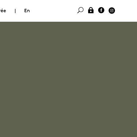
rée
|
En