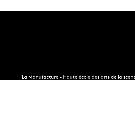
La Manufacture - Haute école des arts de la scèn
Lausanne, Suisse
+41 21 557 41 60,
contact@manufacture.ch