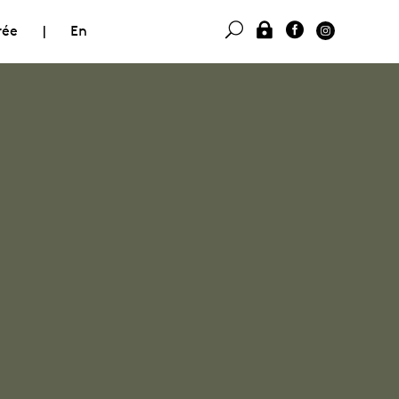
rée
|
En