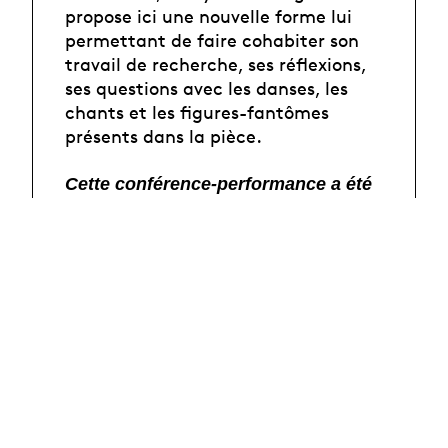
propose ici une nouvelle forme lui
permettant de faire cohabiter son
travail de recherche, ses réflexions,
ses questions avec les danses, les
chants et les figures-fantômes
présents dans la pièce.
Cette conférence-performance a été
créée avec le soutien du Quartz
scène nationale de Brest et le MIR
Festival à Athènes.
Photo : George Kondylis
Article
TCHOMANGA Betty, "Une leçon de
ténèbres - conférence-dansée", in
Journal de la recherche n°6
, mars