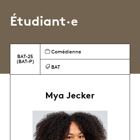
Étudiant·e
Comédienne
BAT-25
(BAT-P)
BAT
Mya Jecker