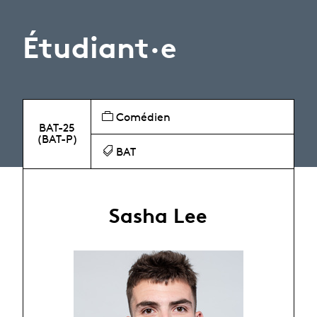
Étudiant·e
Comédien
BAT-25
(BAT-P)
BAT
Sasha Lee