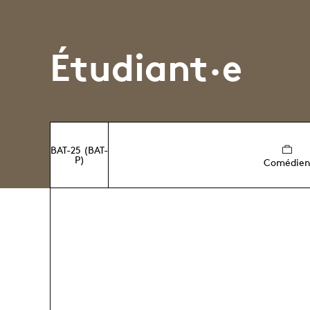
Étudiant·e
BAT-25 (BAT-
P)
Comédie