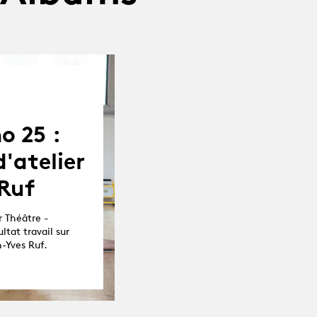
o 25 :
'atelier
 Ruf
 Théâtre -
ltat travail sur
-Yves Ruf.