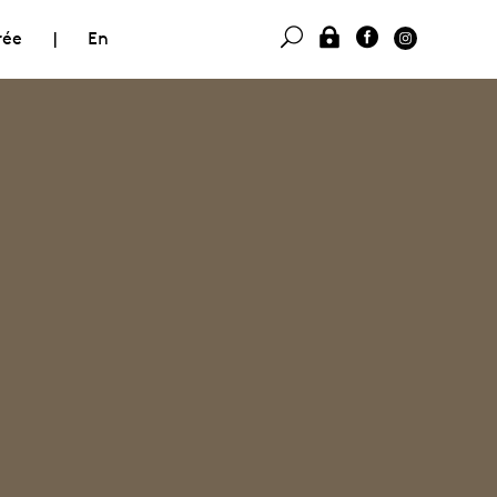
rée
|
En