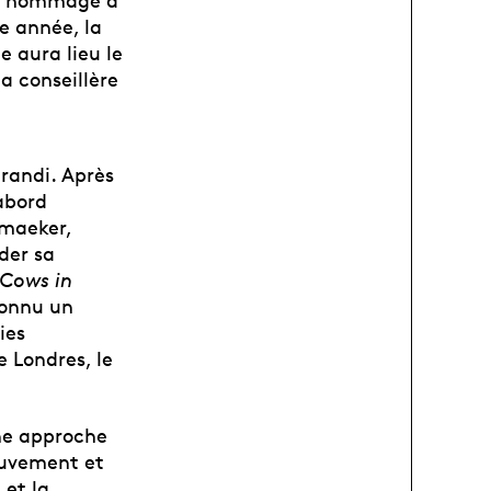
end hommage à
e année, la
e aura lieu le
a conseillère
grandi. Après
abord
maeker,
der sa
Cows in
connu un
ies
 Londres, le
une approche
mouvement et
 et la