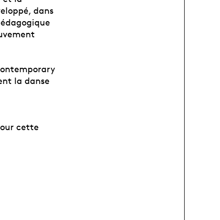
veloppé, dans
 pédagogique
ouvement
 Contemporary
ent la danse
pour cette