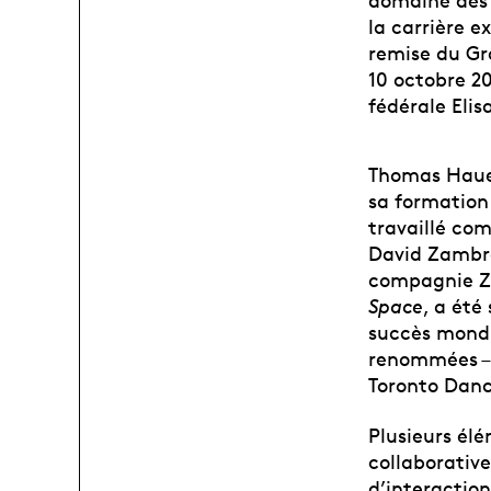
domaine des 
la carrière e
remise du Gra
10 octobre 20
fédérale Eli
Thomas Hauer
sa formation
travaillé co
David Zambra
compagnie ZO
Space
, a été
succès mondi
renommées – 
Toronto Dance
Plusieurs él
collaborative
d’interaction