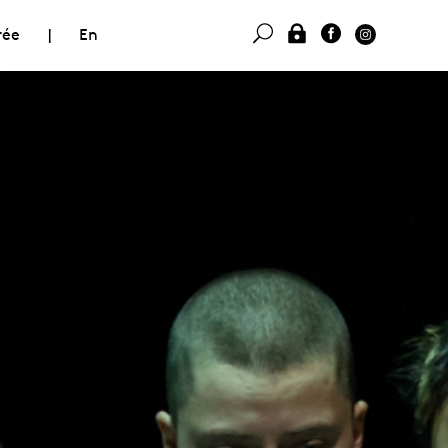
rée
|
En