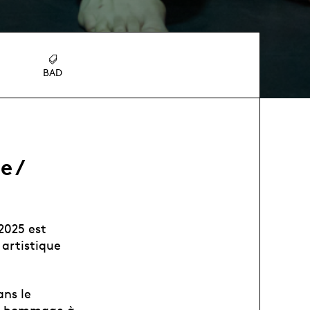
BAD
e /
2025 est
artistique
ans le