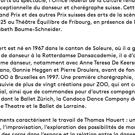
arts du spectacle, l’Office fédéral de la culture r
xceptionnelle du danseur et chorégraphe suisse. Cett
nd Prix et des autres Prix suisses des arts de la scèn
25 au Théâtre Équilibre de Fribourg, en présence de l
sabeth Baume-Schneider.
t est né en 1967 dans le canton de Soleure, où il a 
 de danseur à la Rotterdamse Dansacademie, il a d’
mme danseur, notamment avec Anne Teresa De Keers
no, Gonnie Heggen et Pierre Droulers, avant de fon
O à Bruxelles en 1997. Une première chorégraphie,
 suivie de plus de vingt créations pour ZOO, qui ont 
al, ainsi que de commandes pour d’autres compagn
dont le Ballet Zürich, la Candoco Dance Company de
 Theatre et le Ballet de Lorraine.
éments caractérisent le travail de Thomas Hauert : 
, l’improvisation, l’exploration des possibilités de 
 des corps dans l’espace et la relation entre la danse