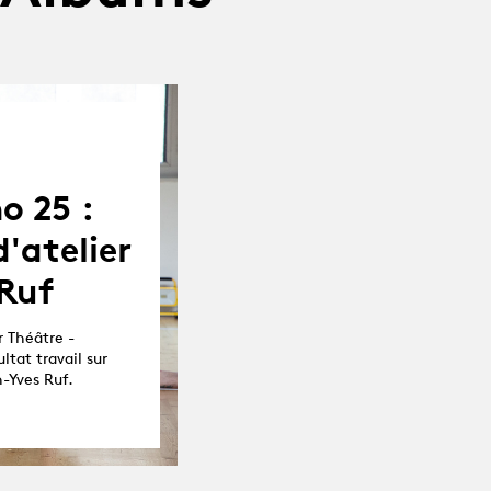
o 25 :
'atelier
 Ruf
 Théâtre -
ltat travail sur
-Yves Ruf.