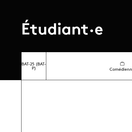
Étudiant·e
BAT-25 (BAT-
P)
Comédien