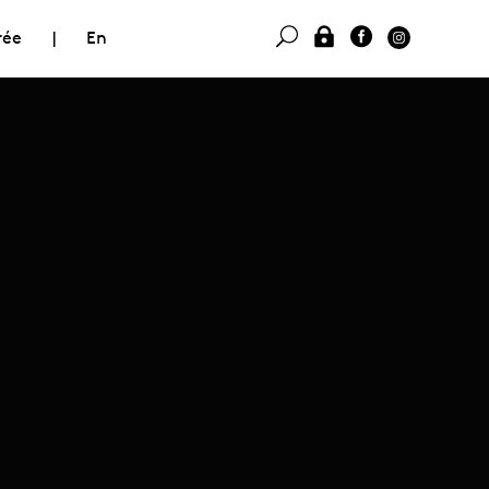
rée
|
En