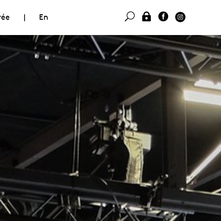
rée
|
En