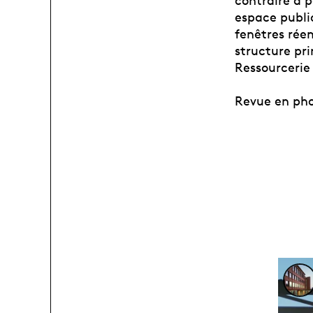
contraire à 
espace publi
fenêtres réem
structure pr
Ressourcerie 
Revue en phot