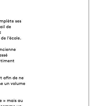
omplète ses
ail de
t
de l’école.
ancienne
assé
bâtiment
t afin de ne
mme un volume
e » mais au