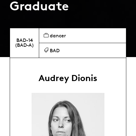
Graduate
dancer
BAD-14
(BAD-A)
BAD
Audrey Dionis