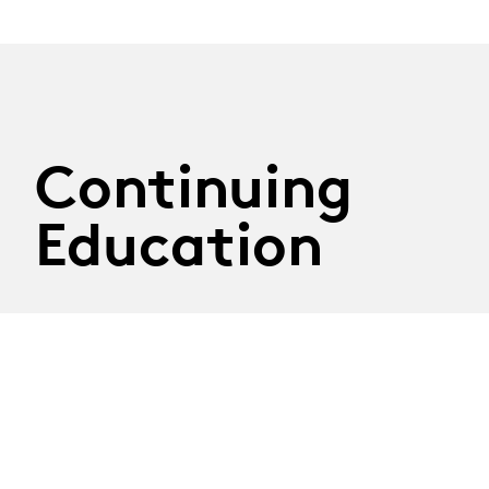
Continuing
Education
29.09.2026
Atelier Construire son
discours
Tuesday 29th September 2026
Thematic workshop led by journalist Nathalie Randin