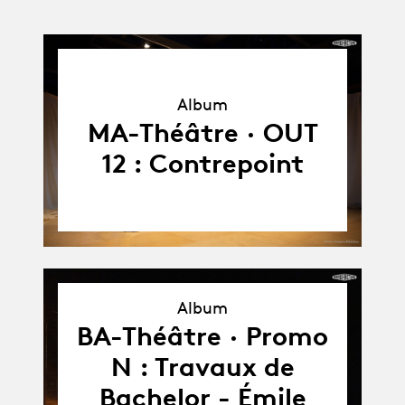
Album
Album
MA-Théâtre · OUT
12 : Contrepoint
Album
Album
BA-Théâtre · Promo
N : Travaux de
Bachelor - Émile