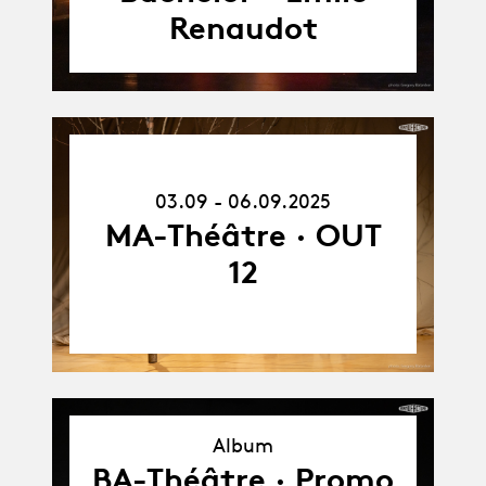
Renaudot
03.09.25
-
03.09 - 06.09.2025
06.09.25
MA-Théâtre · OUT
12
Album
Album
BA-Théâtre · Promo