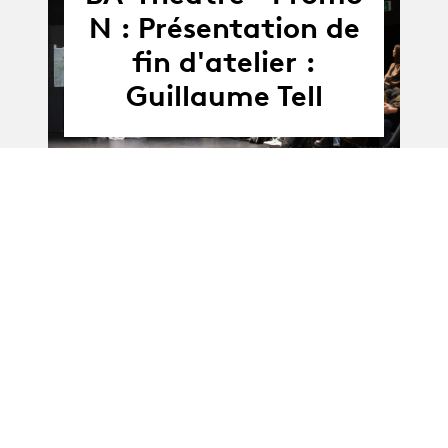
N : Présentation de
fin d'atelier :
Guillaume Tell
01.07.25
-
01.07 - 03.07.2025
03.07.25
BA-Théâtre · promo
N : Guillaume Tell