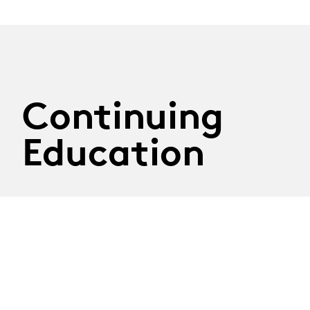
Continuing
Education
29.09.2026
Atelier Construire son
discours
Tuesday 29th September 2026
Thematic workshop led by journalist Nathalie Randin