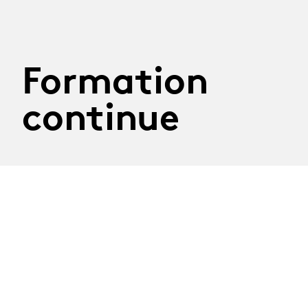
Formation
continue
29.09.2026
Atelier Construire son
discours
Mardi 29 septembre 2026
Atelier mené par la journaliste Nathalie Randin
Délai d'inscription : 8 septembre 2026