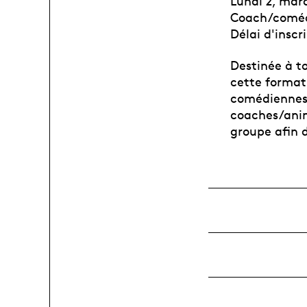
Lundi 2, mar
Coach/coméd
Délai d'inscr
Destinée à t
cette formati
comédiennes
coaches/anim
groupe afin d’