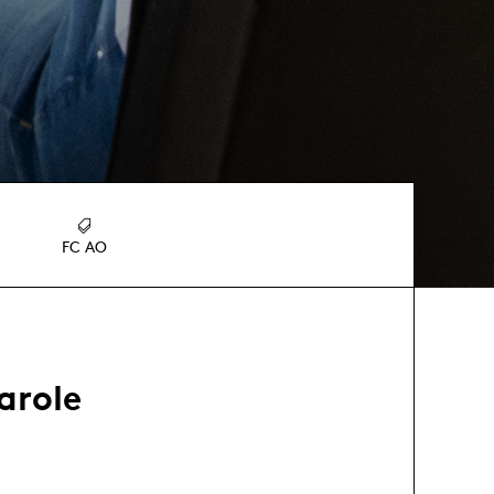
FC AO
parole