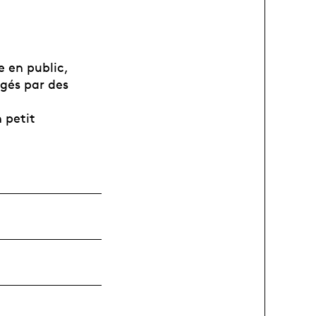
e en public,
igés par des
 petit