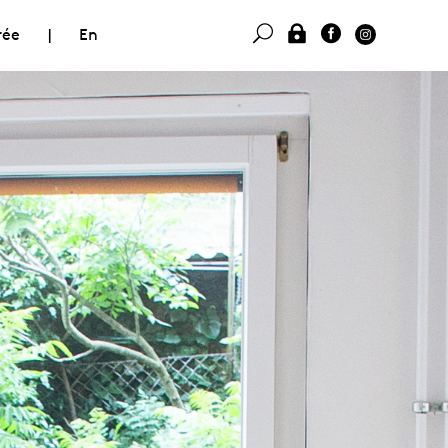
rée
|
En