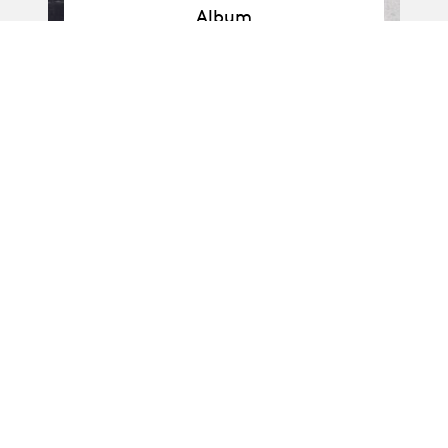
Album
Album
F - Atelier Georges
Lavaudant
Album
Album
F - Atelier Laurence
Mayor