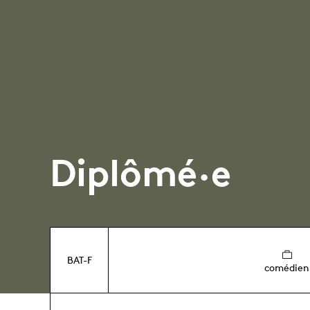
Diplômé·e
BAT-F
comédien