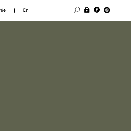
rée
|
En