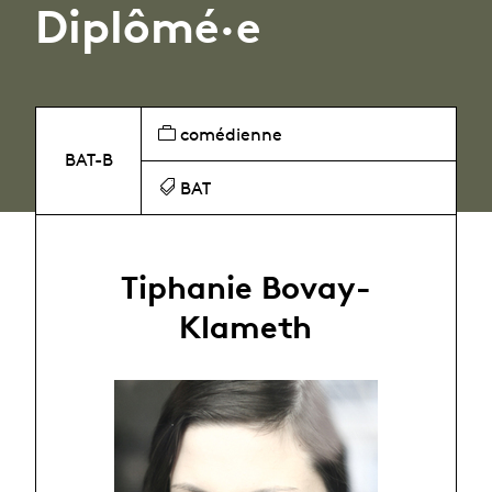
Diplômé·e
comédienne
BAT-B
BAT
Tiphanie Bovay-
Klameth