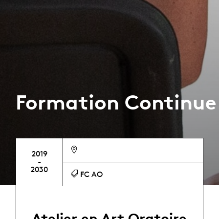
Formation Continue
2019
-
2030
FC AO
Atelier en Art Oratoire