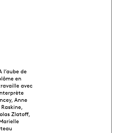
A l’aube de
iplôme en
travaille avec
nterprète
incey, Anne
 Raskine,
las Zlatoff,
Marielle
ateau