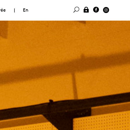
rée
|
En