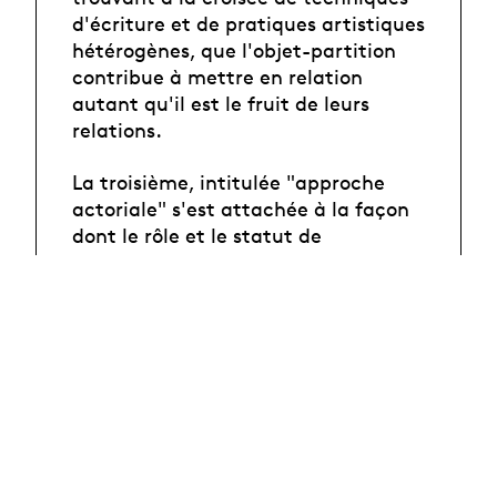
d'écriture et de pratiques artistiques
hétérogènes, que l'objet-partition
contribue à mettre en relation
autant qu'il est le fruit de leurs
relations.
La troisième, intitulée "approche
actoriale" s'est attachée à la façon
dont le rôle et le statut de
l'interprète sont affectés, modifiés
ou déplacés par l'objet et/ou le
concept de partition, mais aussi, de
réfléchir aux renouvellements de
vocabulaire que ces mutations
appellent.