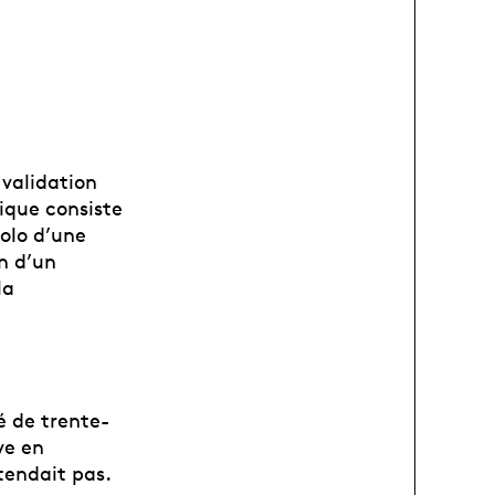
 validation
tique consiste
solo d’une
n d’un
la
gé de trente-
ve en
tendait pas.