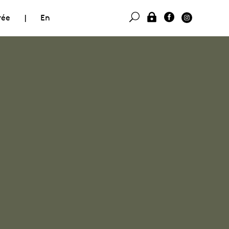
rée
|
En