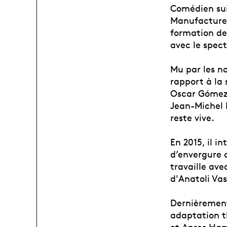
Comédien sui
Manufacture a
formation de
avec le spec
Mu par les no
rapport à la
Oscar Gómez M
Jean-Michel 
reste vive.
En 2015, il i
d’envergure o
travaille ave
d'Anatoli Vass
Dernièrement,
adaptation t