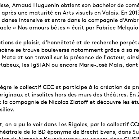
sse, Arnaud Huguenin obtient son bachelor de comé
près une maturité en Arts visuels en Valais. En 2013,
 danse intensive et entre dans la compagnie d’Amb
tacle « Nos amours bêtes » écrit par Fabrice Melquio
tions de plaisir, d'honnêteté et de recherche perpétu
 scène se trouve bouleversé notamment grâce à sa r
ata et son travail sur la présence de l'acteur, ains
Rabeux, les TgSTAN ou encore Marie-José Malis, dont
ntègre le collectif CCC et participe à la création de pr
riginaux et insolites hors des murs des théâtres. En 2
c la compagnie de Nicolaz Zlatoff et découvre les ét
iliev.
 on a pu le voir dans Les Rigoles, par le collectif CC
héâtrale de la BD éponyme de Brecht Evens, dans 