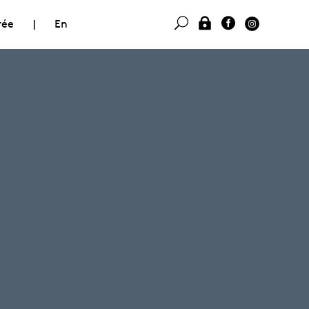
rée
|
En