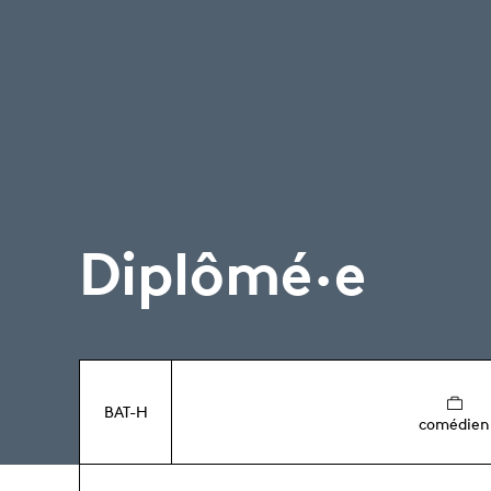
Diplômé·e
BAT-H
comédien