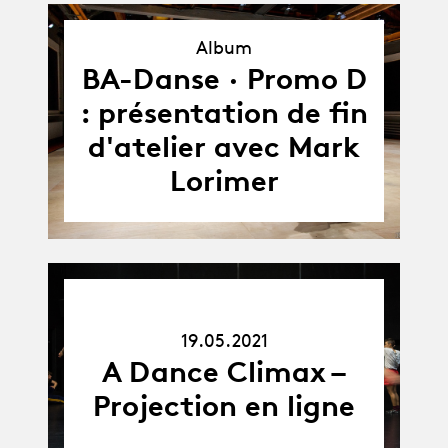
Album
Album
BA-Danse · Promo D
: présentation de fin
d'atelier avec Mark
Lorimer
19.05.21
19.05.2021
A Dance Climax –
Projection en ligne