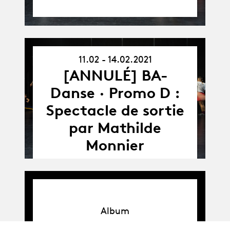
11.02 - 14.02.2021
11.02.21
[ANNULÉ] BA-
-
14.02.21
Danse · Promo D :
Spectacle de sortie
par Mathilde
Monnier
Album
Album
BA Danse · Promo D