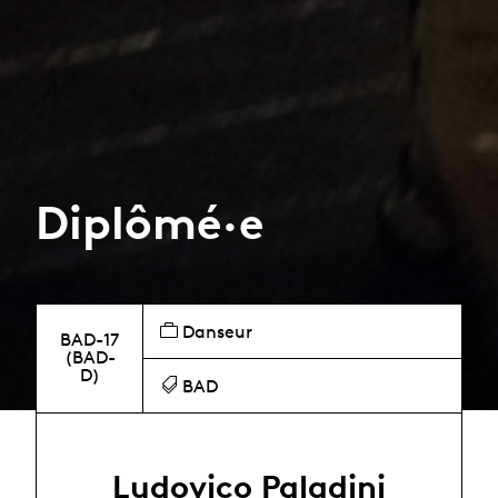
Diplômé·e
Danseur
BAD-17
(BAD-
D)
BAD
Ludovico Paladini