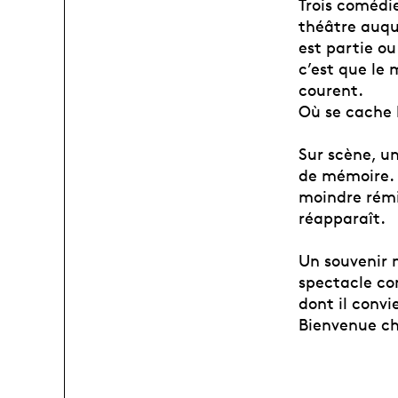
Trois comédi
théâtre auque
est partie ou
c’est que le 
courent.
Où se cache l
Sur scène, un
de mémoire. S
moindre rémin
réapparaît.
Un souvenir n
spectacle co
dont il convi
Bienvenue ch