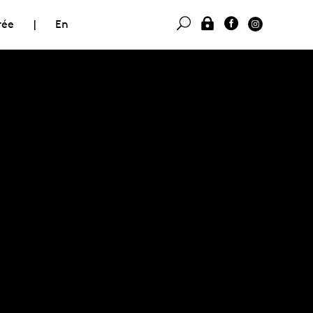
rée
|
En