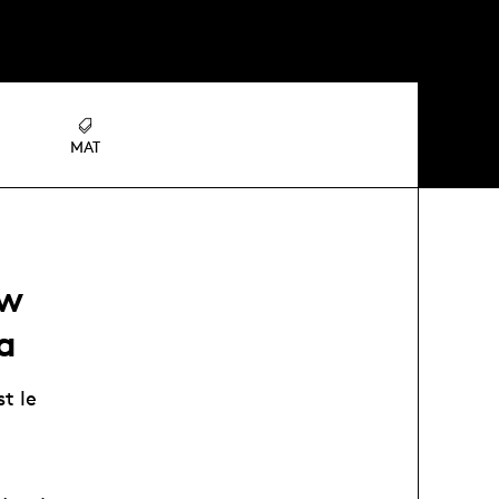
MAT
ow
a
t le