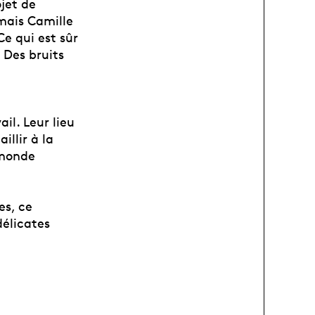
jet de
 mais Camille
Ce qui est sûr
 Des bruits
il. Leur lieu
illir à la
 monde
es, ce
élicates