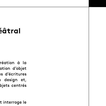
éâtral
réation à la
otion d’objet
s d’écritures
n design et,
jets centrés
 interroge le