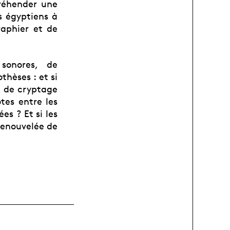
préhender une
es égyptiens à
raphier et de
sonores, de
hèses : et si
e de cryptage
otes entre les
es ? Et si les
renouvelée de