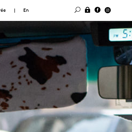
rée
|
En