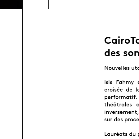
CairoTo
des son
Nouvelles ut
Isis Fahmy 
croisée de l
performatif.
théâtrales 
inversement,
sur des proc
Lauréats du 