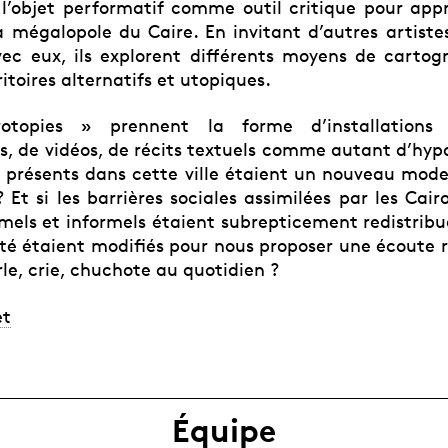
 l’objet performatif comme outil critique pour ap
 la mégalopole du Caire. En invitant d’autres artist
vec eux, ils explorent différents moyens de cartog
ritoires alternatifs et utopiques.
otopies » prennent la forme d’installations 
, de vidéos, de récits textuels comme autant d’hypot
si présents dans cette ville étaient un nouveau mod
Et si les barrières sociales assimilées par les Cair
mels et informels étaient subrepticement redistribué
ité étaient modifiés pour nous proposer une écoute 
rle, crie, chuchote au quotidien ?
et
Équipe