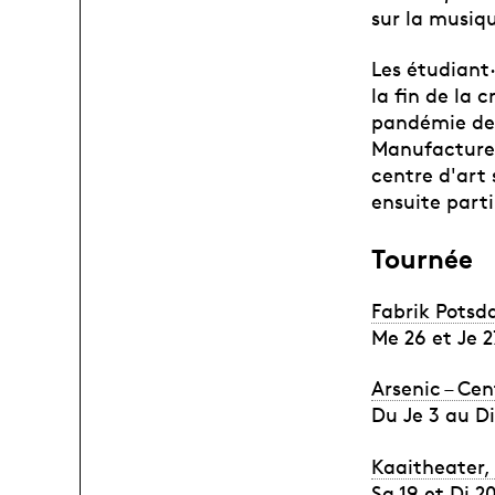
sur la musiqu
Les étudiant·
la fin de la 
pandémie de 
Manufacture, 
centre d'art 
ensuite parti
Tournée
Fabrik Potsd
Me 26 et Je 2
Arsenic – Ce
Du Je 3 au Di
Kaaitheater, 
Sa 19 et Di 20