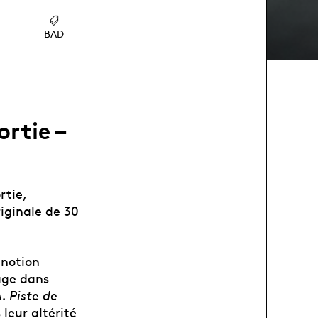
BAD
rtie –
rtie,
iginale de 30
 notion
age dans
 Piste de
 leur altérité