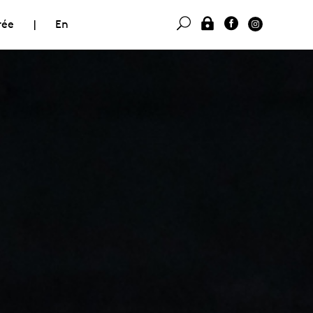
rée
|
En