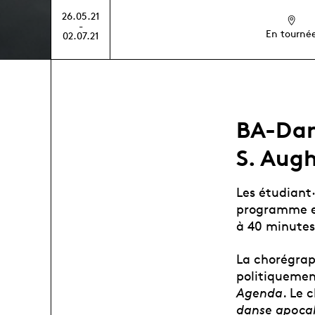
26.05.21
-
En tourné
02.07.21
BA-Dans
S. Augh
Les étudiant·
programme en
à 40 minutes
La chorégrap
politiquemen
Agenda
. Le 
danse apoca