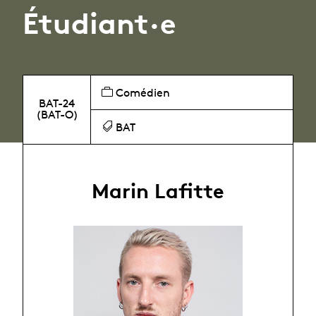
Étudiant·e
Comédien
BAT-24
(BAT-O)
BAT
Marin Lafitte