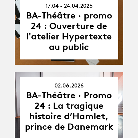
17.04 - 24.04.2026
17.04.26
-
BA-Théâtre · promo
24.04.26
24 : Ouverture de
l'atelier Hypertexte
au public
02.06.2026
02.06.26
BA-Théâtre · Promo
24 : La tragique
histoire d’Hamlet,
prince de Danemark