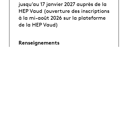
jusqu’au 17 janvier 2027 auprès de la
HEP Vaud (ouverture des inscriptions
à la mi-août 2026 sur la plateforme
de la HEP Vaud)
Renseignements
HEP Vaud – Yves Renaud, 079 689 83
11, yves.renaud@hepl.ch
Objectifs
L'intervenante