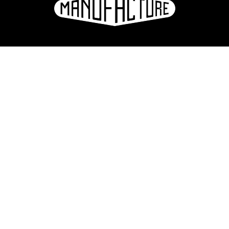
La Manufacture - Haute école des arts de la scène
Lausanne, Suisse
+41 21 557 41 60,
contact@manufacture.ch
S'inscrire à la newsletter