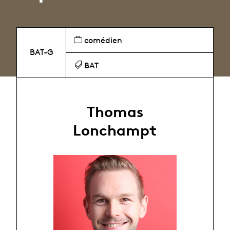
comédien
BAT-G
BAT
Thomas
Lonchampt