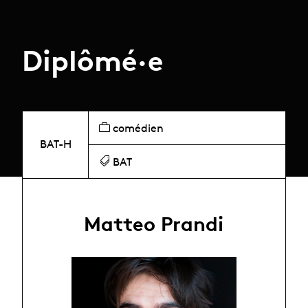
Diplômé·e
comédien
BAT-H
BAT
Matteo Prandi