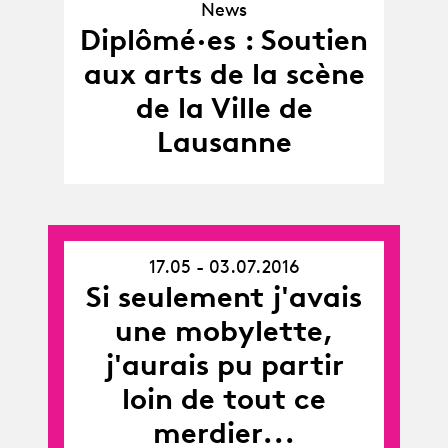
News
News
Diplômé·es : Soutien
aux arts de la scène
de la Ville de
Lausanne
17.05 - 03.07.2016
17.05.16
Si seulement j'avais
-
03.07.16
une mobylette,
j'aurais pu partir
loin de tout ce
merdier...