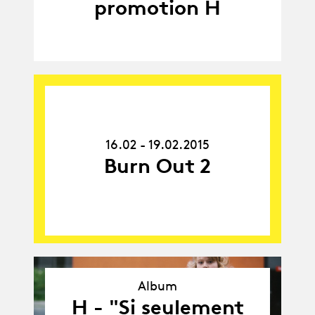
promotion H
16.02.15
-
19.02.15
16.02 - 19.02.2015
Burn Out 2
Album
H - "Si seulement
Album