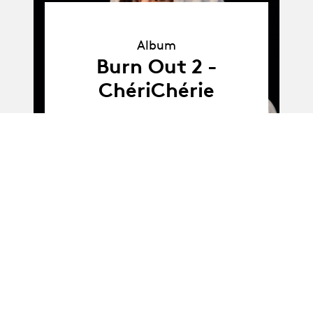
Album
Album
Burn Out 2 -
ChériChérie
Album
Album
H - Atelier Nicolas
Bouchaud II