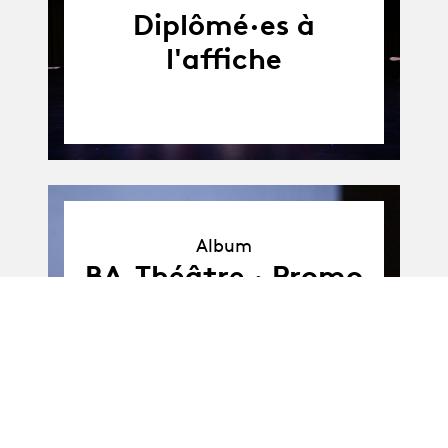
Diplômé·es à
l'affiche
Album
Album
BA-Théâtre · Promo
J : Travaux de
Bachelor (solo)