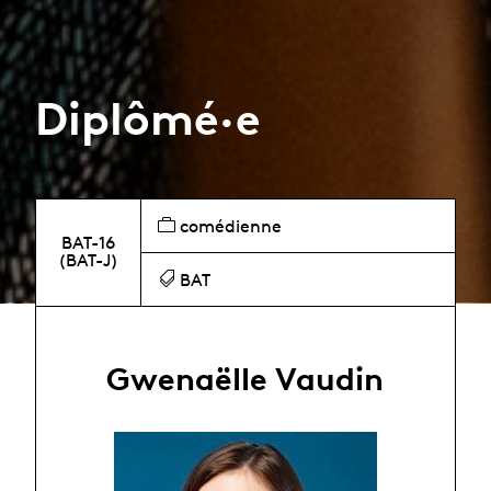
Diplômé·e
comédienne
BAT-16
(BAT-J)
BAT
Gwenaëlle Vaudin