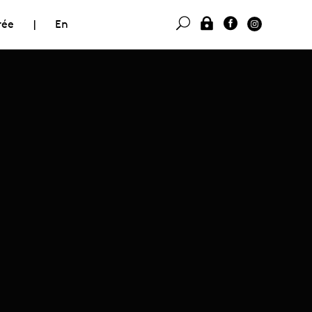
rée
|
En