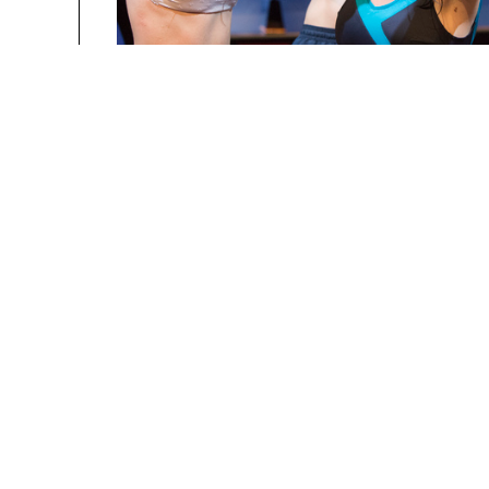
La Manufacture - Haute école des arts de la scèn