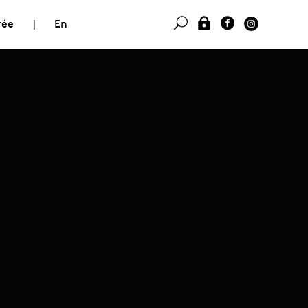
rée
|
En