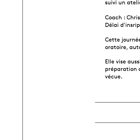
suivi un atel
Coach : Chris
Délai d'insri
Cette journée
oratoire, aut
Elle vise aus
préparation d
vécue.