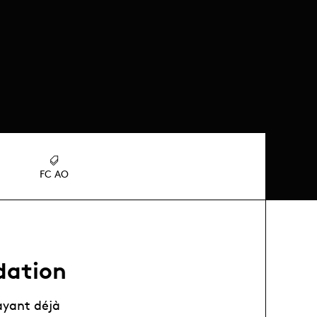
FC AO
idation
ayant déjà