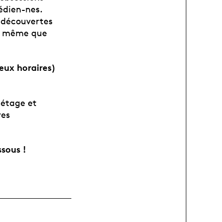
édien-nes.
 découvertes
re même que
deux horaires)
 étage et
res
ssous !